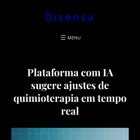
Pular
Disensa
para
o
conteúdo
Plataforma com IA
sugere ajustes de
quimioterapia em tempo
real