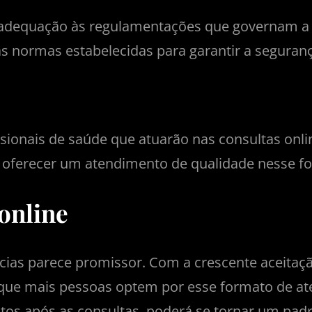
a adequação às regulamentações que governam a t
 normas estabelecidas para garantir a segurança
s
ssionais de saúde que atuarão nas consultas onl
 oferecer um atendimento de qualidade nesse f
 online
cias parece promissor. Com a crescente aceitaçã
que mais pessoas optem por esse formato de ate
os após as consultas, poderá se tornar um padr